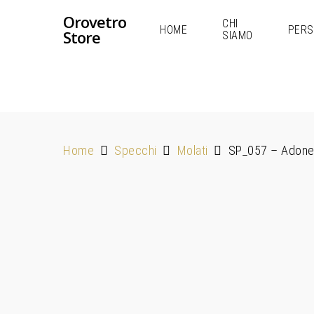
Orovetro
CHI
HOME
PERS
Store
SIAMO
Home
Specchi
Molati
SP_057 – Adon
Hit enter to search or ESC to close