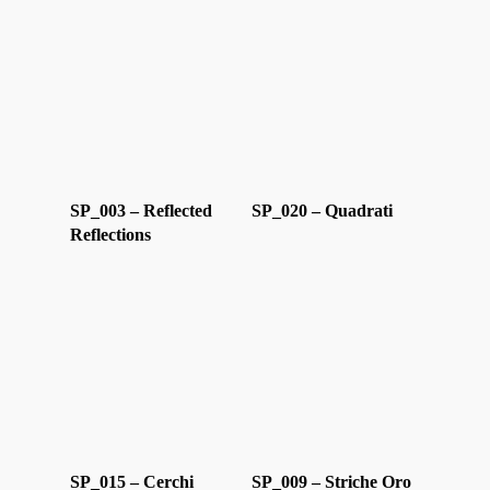
Bicchieri
Sculture
Oggetti D’Art
Glass Experi
Media
SP_003 – Reflected
SP_020 – Quadrati
Reflections
Contatti
SP_015 – Cerchi
SP_009 – Striche Oro