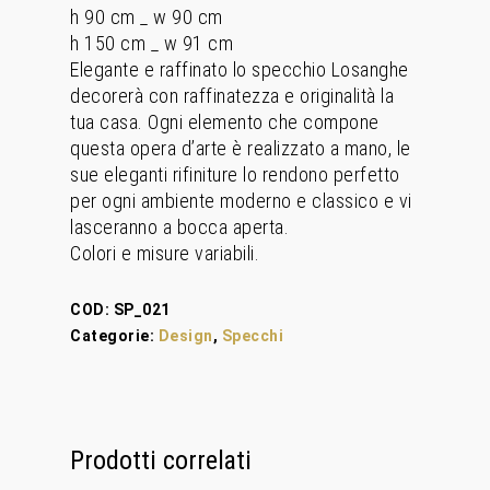
h 90 cm _ w 90 cm
h 150 cm _ w 91 cm
Elegante e raffinato lo specchio Losanghe
decorerà con raffinatezza e originalità la
tua casa. Ogni elemento che compone
questa opera d’arte è realizzato a mano, le
sue eleganti rifiniture lo rendono perfetto
per ogni ambiente moderno e classico e vi
lasceranno a bocca aperta.
Colori e misure variabili.
Home
COD:
SP_021
Chi Siamo
Categorie:
Design
,
Specchi
Personalizzaz
Lampadari
Prodotti correlati