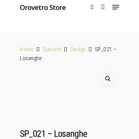
Orovetro Store
Hit enter to search or ESC to close
Home
Specchi
Design
SP_021 –
Losanghe
SP_021 – Losanghe