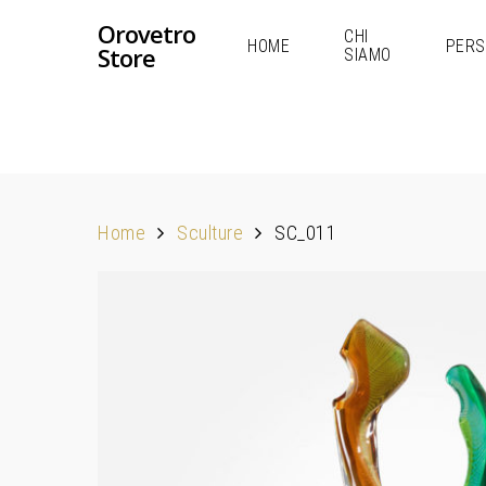
Orovetro
CHI
HOME
PERS
Store
SIAMO
Home
Sculture
SC_011
Hit enter to search or ESC to close