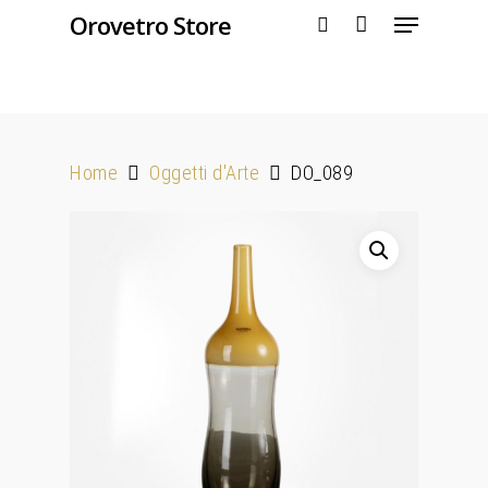
Orovetro Store
Hit enter to search or ESC to close
Home
Oggetti d'Arte
DO_089