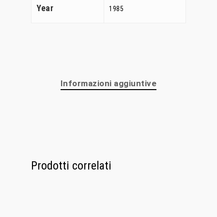
Year
Chi Siamo
1985
Personalizzaz
Lampadari
Bicchieri
Informazioni aggiuntive
Sculture
Oggetti D’Art
Glass Experi
Prodotti correlati
Media
Contatti