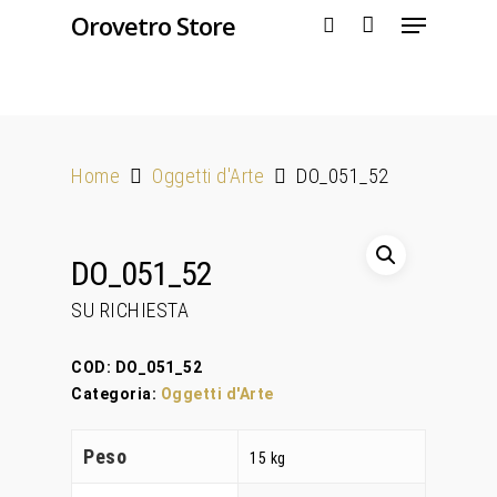
Orovetro Store
Hit enter to search or ESC to close
Home
Oggetti d'Arte
DO_051_52
DO_051_52
SU RICHIESTA
COD:
DO_051_52
Categoria:
Oggetti d'Arte
Peso
15 kg