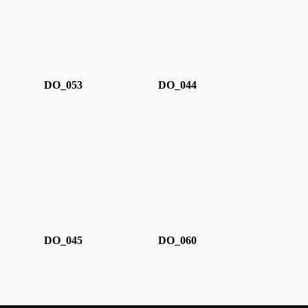
Oggetti D’Art
Glass Experi
DO_053
DO_044
Media
Contatti
DO_045
DO_060