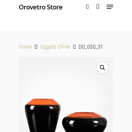
Orovetro Store
Hit enter to search or ESC to close
Home
Oggetti d'Arte
DO_030_31