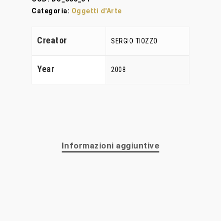
Categoria:
Oggetti d'Arte
Home
Creator
Chi Siamo
SERGIO TIOZZO
Personalizzaz
Year
2008
Lampadari
Bicchieri
Sculture
Informazioni aggiuntive
Oggetti D’Art
Glass Experi
Media