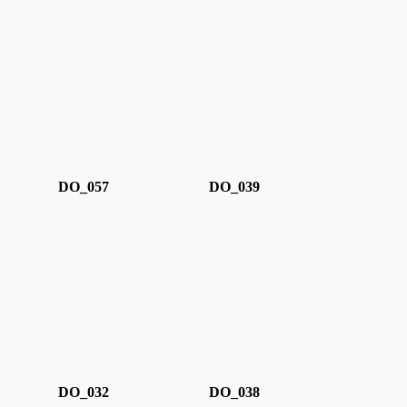
Sculture
Oggetti D’Art
Glass Experi
Media
DO_057
DO_039
Contatti
DO_032
DO_038