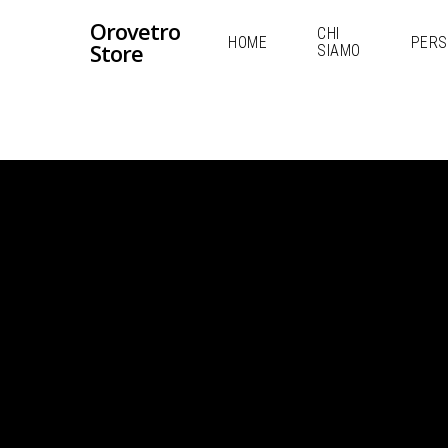
Orovetro
CHI
HOME
PERS
Store
SIAMO
Hit enter to search or ESC to close