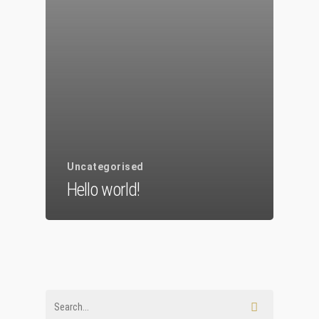
Chi Siamo
Personalizzaz
Lampadari
Bicchieri
Sculture
Uncategorised
Oggetti D’Art
Hello world!
Glass Experi
Media
Contatti