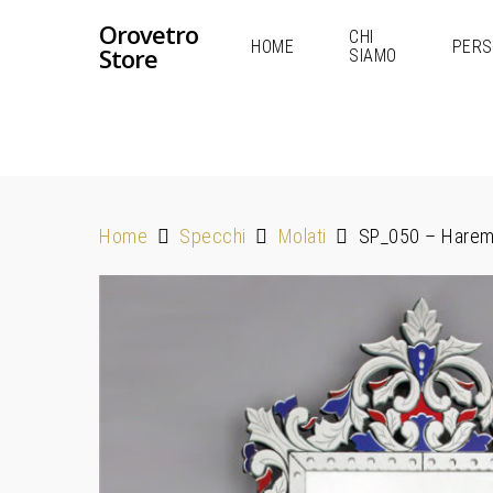
Orovetro
CHI
HOME
PERS
Store
SIAMO
Home
Specchi
Molati
SP_050 – Hare
Hit enter to search or ESC to close