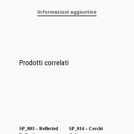
Personalizzaz
Informazioni aggiuntive
Lampadari
Bicchieri
Sculture
Prodotti correlati
Oggetti D’Art
Glass Experi
Media
Contatti
SP_003 – Reflected
SP_014 – Cerchi