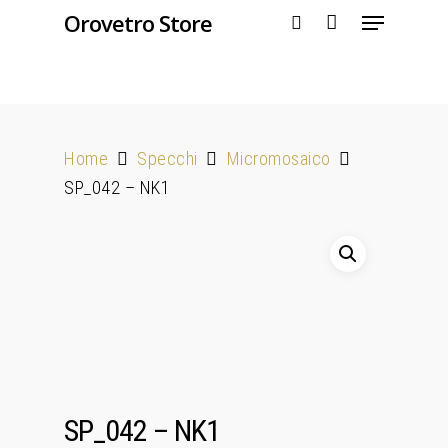
Orovetro Store
Hit enter to search or ESC to close
Home
Specchi
Micromosaico
SP_042 – NK1
SP_042 – NK1