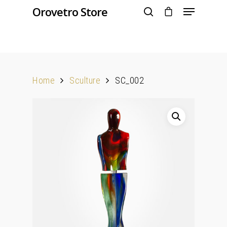
Orovetro Store
Hit enter to search or ESC to close
Home
Sculture
SC_002