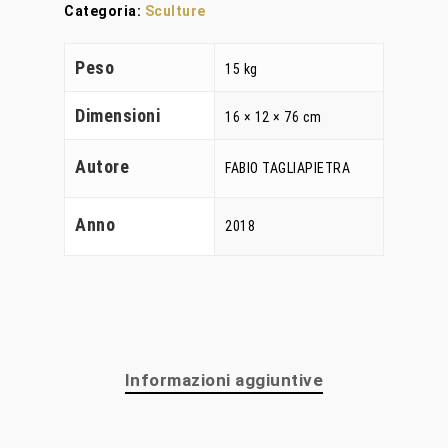
Categoria:
Sculture
Peso
15 kg
Home
Dimensioni
16 × 12 × 76 cm
Chi Siamo
Autore
FABIO TAGLIAPIETRA
Personalizzaz
Lampadari
Anno
2018
Bicchieri
Sculture
Oggetti D’Art
Informazioni aggiuntive
Glass Experi