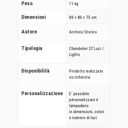
Peso
11 kg
Dimensioni
80 × 80 × 75 cm
Autore
Archivio Storico
Tipologia
Chandelier 27 Luci /
Lights
Disponibilità
Prodotto realizzato
su richiesta.
Personalizzazione
E' possibile
personalizzare il
lampadario
Home
in dimensioni, colori
e numero di luci
Chi Siamo