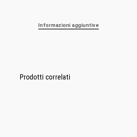
Personalizzaz
Lampadari
Informazioni aggiuntive
Bicchieri
Sculture
Oggetti D’Art
Prodotti correlati
Glass Experi
Media
Contatti