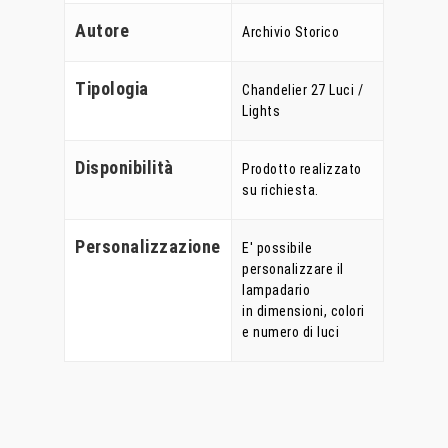
Autore
Archivio Storico
Tipologia
Chandelier 27 Luci /
Lights
Home
Disponibilità
Prodotto realizzato
su richiesta.
Chi Siamo
Personalizzaz
Personalizzazione
E' possibile
personalizzare il
lampadario
Lampadari
in dimensioni, colori
e numero di luci
Bicchieri
Sculture
Oggetti D’Art