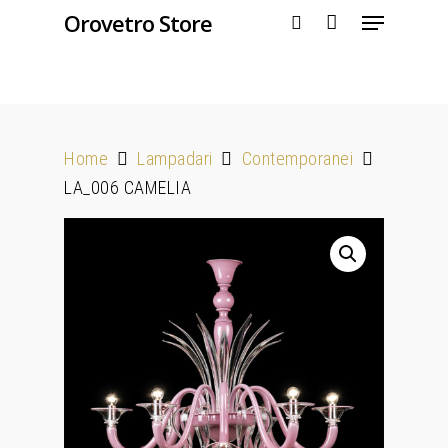
Orovetro Store
Hit enter to search or ESC to close
Home
Lampadari
Contemporanei
LA_006 CAMELIA