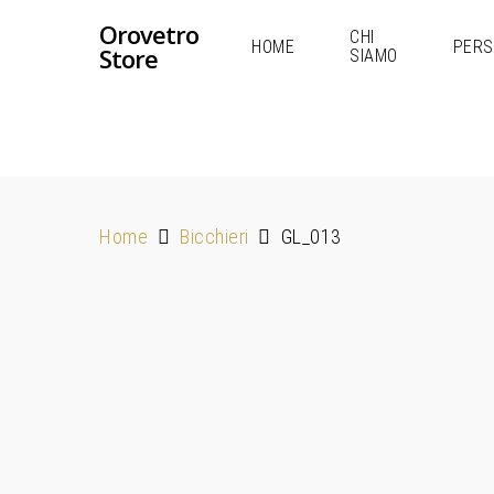
Orovetro
CHI
HOME
PERS
Store
SIAMO
Home
Bicchieri
GL_013
Hit enter to search or ESC to close