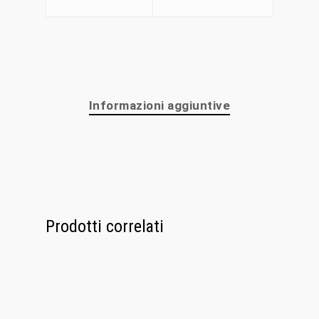
Chi Siamo
Personalizzaz
Lampadari
Informazioni aggiuntive
Bicchieri
Sculture
Oggetti D’Art
Glass Experi
Prodotti correlati
Media
Contatti