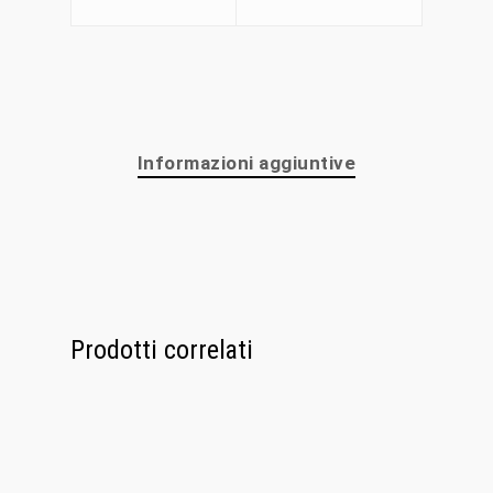
Chi Siamo
Personalizzaz
Lampadari
Informazioni aggiuntive
Bicchieri
Sculture
Oggetti D’Art
Glass Experi
Prodotti correlati
Media
Contatti