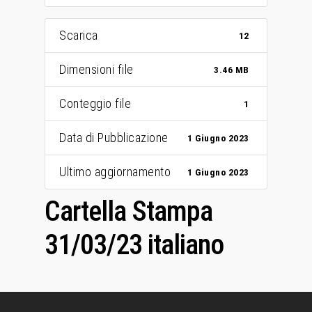
Scarica
12
Dimensioni file
3.46 MB
Home
Conteggio file
1
Chi Siamo
Data di Pubblicazione
1 Giugno 2023
Personalizzaz
Ultimo aggiornamento
1 Giugno 2023
Lampadari
Cartella Stampa
Bicchieri
31/03/23 italiano
Sculture
Oggetti D’Art
Glass Experi